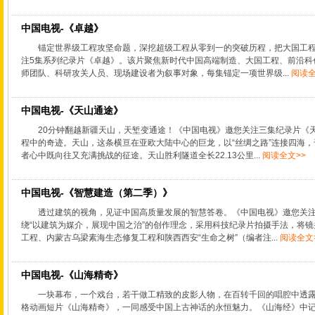
中国电视-《卓越》
锚定世界级工程攻坚命题，深挖超级工程从零到一的突破历程，把大国工程
注5集系列纪录片《卓越》。该片聚焦新时代中国高端制造、大国工程、前沿科
师团队、科研攻关人员、现场建设者为叙事对象，每集锚定一项世界级...
阅读全
中国电视-《天山通途》
20分钟翻越新疆天山，天堑变通途！《中国电视》邀您关注三集纪录片《
程中的奇迹。天山，这条横亘在亚欧大陆中心的巨龙，以“丝绸之路”连接四海
者心中既向往又充满挑战的征途。天山胜利隧道全长22.13公里...
阅读全文>>
中国电视-《智慧建造（第二季）》
透过建筑的视角，见证中国高质量发展的智慧答卷。《中国电视》邀您关
绕“以建筑为媒介，展现中国之治”的创作理念，采用科技纪录片拍摄手法，将
工程、内蒙古乌梁素海生态修复工程和陕西西安“生命之树”（编者注...
阅读全文
中国电视-《山海精奇》
一块幕布，一个戏台，若干做工精致的皮影人物，在百转千回的唱腔中透
格动画短片《山海精奇》，一同感受中国上古神话的永恒魅力。《山海经》中