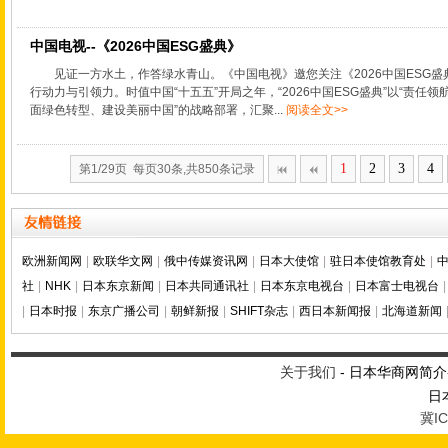
中国电视--《2026中国ESG盛典》
见证一方水土，作答绿水青山。《中国电视》邀您关注《2026中国ESG
行动力与引领力。时值中国“十五五”开局之年，“2026中国ESG盛典”以“责任
面绿色转型、建设美丽中国”的战略部署，汇聚...
阅读全文>>
1
2
3
4
第1/29页 每页30条,共850条记录
欧洲新闻网
|
欧联华文网
|
俄中传媒资讯网
|
日本大使馆
|
驻日本使馆教育处
|
社
|
NHK
|
日本东京新闻
|
日本共同通讯社
|
日本东京电视台
|
日本富士电视台
|
|
日本时报
|
东京广播公司
|
朝鲜新报
|
SHIFT杂志
|
西日本新闻报
|
北海道新闻
- 日本华商网简介
关于我们
日
冀IC