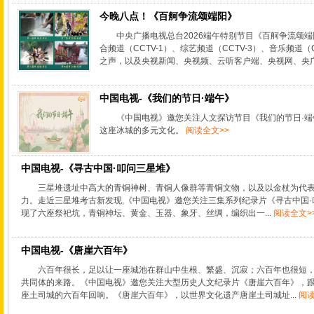
今晚八点！《百舸争流颂端阳》
中央广播电视总台2026端午特别节目《百舸争流颂端
合频道（CCTV-1）、综艺频道（CCTV-3）、音乐频道
之声，以及央视新闻、央视频、云听客户端、央视网、央
中国电视-《我们的节日·端午》
《中国电视》邀您关注人文探访节目《我们的节日·
这座冰城的多元文化。
阅读全文>>
中国电视-《寻古中国·叩问三星堆》
三星堆遗址中高大的青铜神树、青铜人像群等青铜文物，以及以金杖为代
力。走近三星堆考古新发现,《中国电视》邀您关注三集系列纪录片《寻古中国·
现了六座祭祀坑，青铜神坛、黄金、玉器、象牙、丝绸，编织出一...
阅读全文>
中国电视-《唐崖六百年》
六百年很长，足以让一座城池在群山中生根、繁盛、沉寂；六百年也很短
共同体的来路。《中国电视》邀您关注大型历史人文纪录片《唐崖六百年》，
座土司城的六百年回响。《唐崖六百年》，以世界文化遗产唐崖土司城址...
阅读