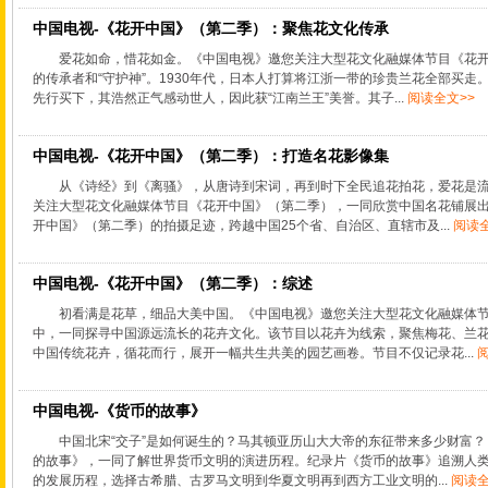
中国电视-《花开中国》（第二季）：聚焦花文化传承
爱花如命，惜花如金。《中国电视》邀您关注大型花文化融媒体节目《花
的传承者和“守护神”。1930年代，日本人打算将江浙一带的珍贵兰花全部买
先行买下，其浩然正气感动世人，因此获“江南兰王”美誉。其子...
阅读全文>>
中国电视-《花开中国》（第二季）：打造名花影像集
从《诗经》到《离骚》，从唐诗到宋词，再到时下全民追花拍花，爱花是
关注大型花文化融媒体节目《花开中国》（第二季），一同欣赏中国名花铺展
开中国》（第二季）的拍摄足迹，跨越中国25个省、自治区、直辖市及...
阅读全
中国电视-《花开中国》（第二季）：综述
初看满是花草，细品大美中国。《中国电视》邀您关注大型花文化融媒体
中，一同探寻中国源远流长的花卉文化。该节目以花卉为线索，聚焦梅花、兰花
中国传统花卉，循花而行，展开一幅共生共美的园艺画卷。节目不仅记录花...
阅
中国电视-《货币的故事》
中国北宋“交子”是如何诞生的？马其顿亚历山大大帝的东征带来多少财富
的故事》，一同了解世界货币文明的演进历程。纪录片《货币的故事》追溯人
的发展历程，选择古希腊、古罗马文明到华夏文明再到西方工业文明的...
阅读全