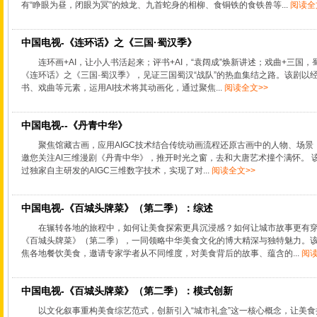
有“睁眼为昼，闭眼为冥”的烛龙、九首蛇身的相柳、食铜铁的食铁兽等...
阅读全
中国电视-《连环话》之《三国·蜀汉季》
连环画+AI，让小人书活起来；评书+AI，“袁阔成”焕新讲述；戏曲+三国，
《连环话》之《三国·蜀汉季》，见证三国蜀汉“战队”的热血集结之路。该剧以
书、戏曲等元素，运用AI技术将其动画化，通过聚焦...
阅读全文>>
中国电视--《丹青中华》
聚焦馆藏古画，应用AIGC技术结合传统动画流程还原古画中的人物、场
邀您关注AI三维漫剧《丹青中华》，推开时光之窗，去和大唐艺术撞个满怀。 
过独家自主研发的AIGC三维数字技术，实现了对...
阅读全文>>
中国电视-《百城头牌菜》（第二季）：综述
在辗转各地的旅程中，如何让美食探索更具沉浸感？如何让城市故事更有
《百城头牌菜》（第二季），一同领略中华美食文化的博大精深与独特魅力。该
焦各地餐饮美食，邀请专家学者从不同维度，对美食背后的故事、蕴含的...
阅读
中国电视-《百城头牌菜》（第二季）：模式创新
以文化叙事重构美食综艺范式，创新引入“城市礼盒”这一核心概念，让美