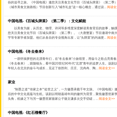
份的追寻之旅。《中国电视》邀您关注美食文化节目《百城头牌菜》（第二季
（城市美食文旅路线）节目创新引入“城市礼盒”这一核心概念，通过设...
阅读全
中国电视-《百城头牌菜》（第二季）：文化赋能
以美食为媒，从历史、物理、诗词等多维度深度解读美食背后的故事，触
您关注美食文化节目《百城头牌菜》（第二季）。（大唐蟹宴）节目邀请中南
宇等专家学者加盟。他们从各自的专业视角出发，让“头牌菜”的内涵更...
阅读全
中国电视-《冬去春来》
一群怀揣梦想的北漂青年们，在“冬去春来”小旅馆里，用奋斗之歌点亮青
《冬去春来》，跟随镜头，看中国20世纪90年代“北漂”青年的追梦人生。该
年轻人在北京的奋斗与成长，见证了徐胜利、庄庄、沈冉冉、陶...
阅读全文>>
家业
“制墨之道”“传家之本”“处世之义”，一方徽墨承载千年文脉。《中国电视
后的中华文化底蕴与生机。该剧以明朝嘉靖年间的徽州为背景，聚焦徽墨世家
头角，机缘之下与另一徽墨世家骆家公子骆文谦多次交手切磋，...
阅读全文>>
中国电视-《红石榴餐厅》