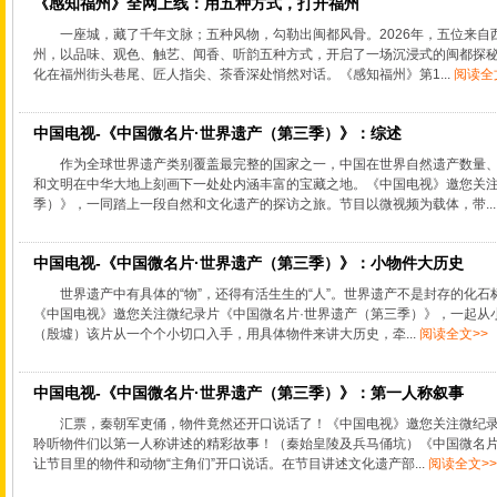
《感知福州》全网上线：用五种方式，打开福州
一座城，藏了千年文脉；五种风物，勾勒出闽都风骨。2026年，五位来
州，以品味、观色、触艺、闻香、听韵五种方式，开启了一场沉浸式的闽都探
化在福州街头巷尾、匠人指尖、茶香深处悄然对话。《感知福州》第1...
阅读全
中国电视-《中国微名片·世界遗产（第三季）》：综述
作为全球世界遗产类别覆盖最完整的国家之一，中国在世界自然遗产数量
和文明在中华大地上刻画下一处处内涵丰富的宝藏之地。《中国电视》邀您关注
季）》，一同踏上一段自然和文化遗产的探访之旅。节目以微视频为载体，带..
中国电视-《中国微名片·世界遗产（第三季）》：小物件大历史
世界遗产中有具体的“物”，还得有活生生的“人”。世界遗产不是封存的化
《中国电视》邀您关注微纪录片《中国微名片·世界遗产（第三季）》，一起从
（殷墟）该片从一个个小切口入手，用具体物件来讲大历史，牵...
阅读全文>>
中国电视-《中国微名片·世界遗产（第三季）》：第一人称叙事
汇票，秦朝军吏俑，物件竟然还开口说话了！《中国电视》邀您关注微纪录
聆听物件们以第一人称讲述的精彩故事！（秦始皇陵及兵马俑坑）《中国微名片
让节目里的物件和动物“主角们”开口说话。在节目讲述文化遗产部...
阅读全文>>