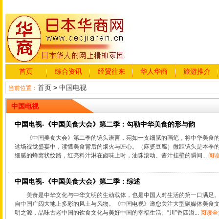
首页
综合资讯
经贸往来
华人华商
旅游推介
首页
>
中国电视
当前位置：
中国电视
中国电视-《中国美食大会》第二季：勾勒中华美食的形与韵
《中国美食大会》第二季的镜头语言，宛如一支细腻的画笔，将中华美食
这场视觉盛宴中，读懂美食背后的烟火与匠心。（麻婆豆腐）微距镜头是本季
细腻的蜂窝状纹路，红亮料汁淋在卤味上时，油珠滚动、酱汁挂壁的瞬间...
阅读
中国电视-《中国美食大会》第二季：综述
美食是中华文化与中华文明的生动载体，也是中国人对生活的第一口满足
自中国广阔大地上多彩的风土与风物。《中国电视》邀您关注大型融媒体美食
明之源，品味古老中国的饮食文化与美好中国的幸福生活。“川”香四溢...
阅读全