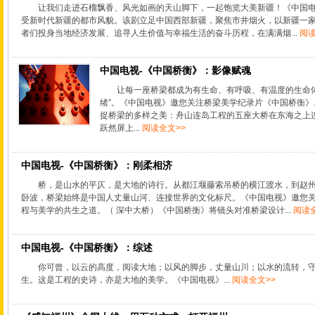
让我们走进石榴飘香、风光如画的天山脚下，一起饱览大美新疆！《中国
受新时代新疆的都市风貌。该剧立足中国西部新疆，聚焦市井烟火，以新疆一
者们投身当地经济发展、追寻人生价值与幸福生活的奋斗历程，在满满烟...
阅读
中国电视-《中国桥衡》：影像赋魂
让每一座桥梁都成为有生命、有呼吸、有温度的生命体
绪”。《中国电视》邀您关注桥梁美学纪录片《中国桥衡
捉桥梁的多样之美：舟山连岛工程的五座大桥在东海之上
跃然屏上...
阅读全文>>
中国电视-《中国桥衡》：刚柔相济
桥，是山水的平仄，是大地的诗行。从都江堰藤索吊桥的横江渡水，到赵
卧波，桥梁始终是中国人丈量山河、连接世界的文化标尺。《中国电视》邀您
程与美学的共生之道。（ 深中大桥）《中国桥衡》将镜头对准桥梁设计...
阅读全
中国电视-《中国桥衡》：综述
你可曾，以云的⾼度，阅读⼤地；以⻛的脚步，丈量⼭川；以⽔的流转，
⽣。这是⼯程的史诗，亦是⼤地的美学。《中国电视》...
阅读全文>>