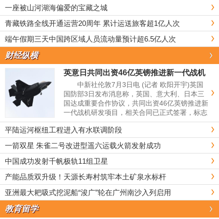
一座被山河湖海偏爱的宝藏之城
青藏铁路全线开通运营20周年 累计运送旅客超1亿人次
端午假期三天中国跨区域人员流动量预计超6.5亿人次
财经纵横
英意日共同出资46亿英镑推进新一代战机
研发项目
中新社伦敦7月3日电 (记者 欧阳开宇)英国
国防部3日发布消息称，英国、意大利、日本三
国达成重要合作协议，共同出资46亿英镑推进新
一代战机研发项目，相关合同已正式签署，标志
这款六代机研发工作迈入关键设计阶段。 英
平陆运河枢纽工程进入有水联调阶段
国国防部称，这项联合战...
一箭双星 朱雀二号改进型遥六运载火箭发射成功
中国成功发射千帆极轨11组卫星
产能品质双升级！天源长寿村筑牢本土矿泉水标杆
亚洲最大耙吸式挖泥船“浚广”轮在广州南沙入列启用
教育留学