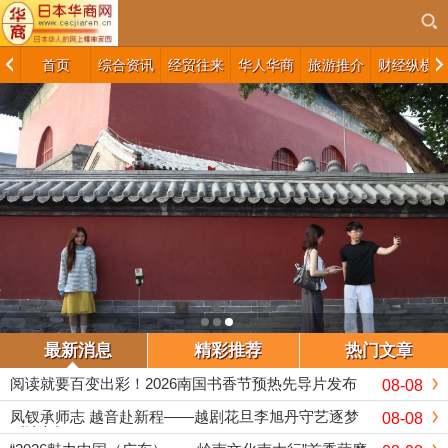
首页
综合资讯
经贸往来
华人华商
旅游推介
财经纵横
最新消息
精彩推荐
热门文章
阅读就要百变出彩！2026南国书香节预热先导片发布
08-08
凤钗承师志 越音赴新程——越剧花旦李旭丹守艺逐梦
08-08
《追鱼》