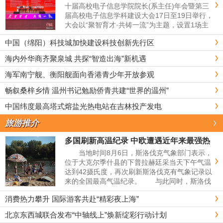
十届高校电子信息学院院长(系主任)年会暨第三
届高校电子信息学科建设大会17日至19日举行，
大会以“聚智育才·共铸一流”为主题，设置1场主
论坛、17场分论坛、2场圆桌会议，并设立高校
中国（绵阳）科技城加快建设科技创新先行区
教师岗位现场招聘会。&emsp...
海内外华商齐聚泉城 共探“智造出海”新机遇
海军南宁舰、衡阳舰面向香港青少年开放参观
畅叙桑梓乡情 温州书记勉励侨青共建“世界的温州”
中国纬度最高塔式熔盐光热电站在吉林投产发电
旅游推介
多国刷新高温纪录 中欧遭遇近年来最强热
浪
当地时间8月6日，斯洛伐克气象部门表示，
位于大克尔季什县的下普拉赫廷采当天下午气温
达到42摄氏度，再次刷新斯洛伐克有气象记录以
来的全国最高气温纪录。 与此同时，斯洛伐
克西部城市斯卡利察夜间最低气温仍高达28.4摄
消费热力攀升 国际游客共赴“精彩夜上海”
氏度，创下该国历史最高...
北京东西城联合发布“中轴线上”焕新绽彩行动计划