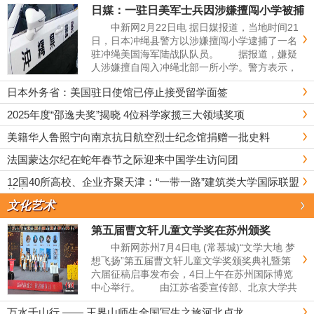
日媒：一驻日美军士兵因涉嫌擅闯小学被捕
中新网2月22日电 据日媒报道，当地时间21
日，日本冲绳县警方以涉嫌擅闯小学逮捕了一名
驻冲绳美国海军陆战队队员。 据报道，嫌疑
人涉嫌擅自闯入冲绳北部一所小学。警方表示，
21日下午，接到报警称"有外国人在学校向孩子
日本外务省：美国驻日使馆已停止接受留学面签
搭话&quo...
2025年度“邵逸夫奖”揭晓 4位科学家揽三大领域奖项
美籍华人鲁照宁向南京抗日航空烈士纪念馆捐赠一批史料
法国蒙达尔纪在蛇年春节之际迎来中国学生访问团
12国40所高校、企业齐聚天津：“一带一路”建筑类大学国际联盟
扩容
文化艺术
第五届曹文轩儿童文学奖在苏州颁奖
中新网苏州7月4日电 (常慕城)“文学大地 梦
想飞扬”第五届曹文轩儿童文学奖颁奖典礼暨第
六届征稿启事发布会，4日上午在苏州国际博览
中心举行。 由江苏省委宣传部、北京大学共
同支持，凤凰出版传媒集团、江苏省作家协会和
万水千山行 —— 王界山师生全国写生之旅河北卢龙