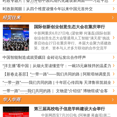
时政专题片丨奋力开创中国式现代化建设新局面——习近平总
书记今年以来治国理政纪实
时政新闻眼丨从四个维度读懂今年以来中国元首外交
经贸往来
国际创新创业创意生态大会在重庆举行
中新网重庆6月27日电 (梁钦卿 何蓬磊)国际创新
创业创意生态大会暨通用人工智能“满天星”挑战
赛启动会27日在重庆举行。本届大会聚力搭建政
策、技术、资本与人才多方联动的合作交流平
台，探索人工智能全域赋能下产业迭代转型、提
中国智能制造成就受瞩目 金砖论坛发出合作呼声
质升级全新路径。 当前，通用人工...
“洋主播”看中国｜从烟火里读懂坚守：一碗15元麻辣拌的温柔力
量
【新春走基层】“一带一路”——我们共同的路 | 阿斯塔纳调度员
在津度过首个中国年 The Belt and Road Initiative——Our Share
d Path | Train Dispatchers from Astana Celebrating Their First C
“一带一路”——我们共同的路 | 十年匠心传四海 天津鲁班筑就全
hinese Lunar New Year in Tianjin
球技术驿站 The Belt and Road Initiative——Our Shared Path |
A Decade of Craftsmanship Shared with the World Luban Work
一带一路”——我们共同的路｜ 文物是“介绍信” 博物馆成“会客
shops from Tianjin to Be Global Technical Exchange Hubs
厅”！ 中哈互展温暖万里丝路 The Belt and Road Initiative—Our
Shared Path | Artifacts as Ambassadors, and Museums as Mee
华人华商
ting Rooms: China-Kazakhstan Reciprocal Exhibitions Warm Bo
nds Along the Silk Road
第三届高校电子信息学科建设大会举行
中新网西安7月20日电 (阿琳娜 蒋鑫瑶)第二