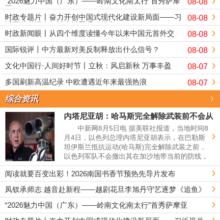
“2026魅力中国（广东）——岭南文化南太行”首秀萨摩
08-08
亚
时政专题片丨奋力开创中国式现代化建设新局面——习
08-08
近平总书记今年以来治国理政纪实
时政新闻眼丨从四个维度读懂今年以来中国元首外交
08-08
国际锐评丨中方最新对美反制释放出什么信号？
08-08
文化中国行·人间好时节丨立秋：风启新秋 万事丰盈
08-07
多国刷新高温纪录 中欧遭遇近年来最强热浪
08-07
综合资讯
内塔尼亚胡：哈马斯完全解除武装前不会从
加沙撤军
中新网8月5日电 据美联社报道，当地时间8
月4日，以色列总理内塔尼亚胡表示，在巴勒斯
坦伊斯兰抵抗运动(哈马斯)完全解除武装之前，
以色列军队不会撤出其在加沙地带当前的防线，
并表示以方并未接受美方宣布的相关方案。
阅读就要百变出彩！2026南国书香节预热先导片发布
报道称，内塔尼亚胡的此番...
凤钗承师志 越音赴新程——越剧花旦李旭丹守艺逐梦《追鱼》
“2026魅力中国（广东）——岭南文化南太行”首秀萨摩亚