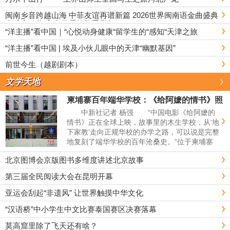
北京大学中文系联合主办...
闽南乡音跨越山海 中菲友谊再谱新篇 2026世界闽南语金曲盛典
全球启动仪式 在马尼拉隆重举行
“洋主播”看中国｜“心悦动身健康“留学生的“感知“天津之旅
“洋主播”看中国 | 埃及小伙儿眼中的天津“幽默基因”
前世今生（越剧剧本）
文学天地
柬埔寨百年端华学校：《给阿嬷的情书》照
进现实
中新社记者 杨强 “中国电影《给阿嬷的
情书》正在全球上映，故事里的木生学校，从‘地
下家教’走向正规华校的办学之路，可以说是完整
地复刻了端华学校的百年沧桑史。”位于柬埔寨
金边的端华大学副校长陈德林近日在接受中新社
北京图博会京版图书多维度讲述北京故事
记者采访时说。&emsp...
第三届全民阅读大会在昆明开幕
亚运会刮起“非遗风” 让世界触摸中华文化
“汉语桥”中小学生中文比赛泰国赛区决赛落幕
莫高窟里除了飞天还有啥？